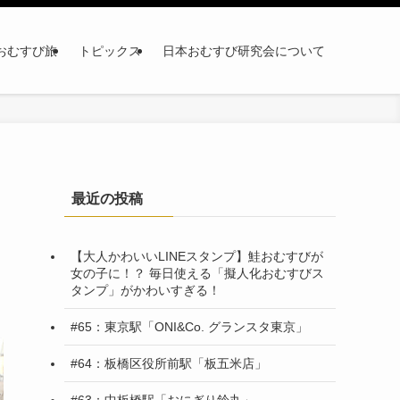
おむすび旅
トピックス
日本おむすび研究会について
最近の投稿
【大人かわいいLINEスタンプ】鮭おむすびが
女の子に！？ 毎日使える「擬人化おむすびス
タンプ」がかわいすぎる！
#65：東京駅「ONI&Co. グランスタ東京」
#64：板橋区役所前駅「板五米店」
#63：中板橋駅「おにぎり鈴丸」