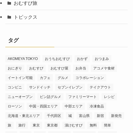
おむすび旅
トピックス
タグ
AKOMEYA TOKYO
おうちおむすび
おかず
おつまみ
おにぎり
おむすび
おむすび屋
お弁当
アコメヤ食材
イートイン可能
カフェ
グルメ
コラボレーション
コンビニ
サンドイッチ
セブンイレブン
テイクアウト
ニューオープン
ビン詰グルメ
ファミリーマート
レシピ
ローソン
中国・四国エリア
中部エリア
冷凍食品
北海道・東北エリア
千代田区
城
富山県
新宿
新発売
旅
旅行
東京
東京都
漬けむすび
無料
簡単